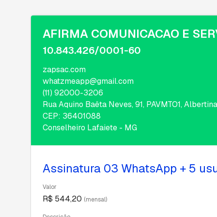
AFIRMA COMUNICACAO E SER
10.843.426/0001-60
zapsac.com
whatzmeapp@gmail.com
(11) 92000-3206
Rua Aquino Baêta Neves, 91, PAVMTO1, Albertin
CEP: 36401088
Conselheiro Lafaiete - MG
Assinatura 03 WhatsApp + 5 us
Valor
R$ 544,20
(mensal)