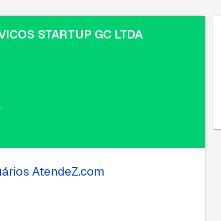
VICOS STARTUP GC LTDA
a
uários AtendeZ.com